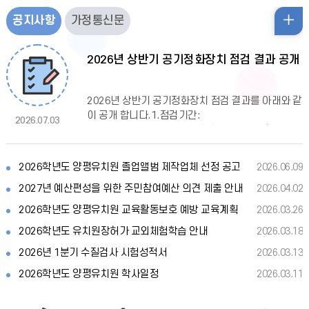
공
얼
얼
얼
공
공지사항
가정통신문
지
이
정
다
사
지
2026년 상반기 공기정화장치 점검 결과 공개
항
전
지
음
사
2026년 상반기 공기정화장치 점검 결과를 아래와 같
항
이 공개 합니다.1.점검기간:
2026.07.03
2026.1.1.~2026.6.30.2.점검대상:공기순환기14
더
대,공기청정기13대
보
2026학년도 양평유치원 졸업앨범 제작업체 선정 공고
2026.06.09
기
2027년 예산편성을 위한 주민참여예산 의견 제출 안내
2026.04.02
2026학년도 양평유치원 교육활동보호 예방 교육계획
2026.03.26
2026학년도 유치원장허가 교외체험학습 안내
2026.03.18
2026년 1분기 수질검사 시험성적서
2026.03.13
2026학년도 양평유치원 학사일정
2026.03.11