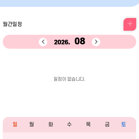
일
월간일정
정
08
이
다
2026.
더
전
음
달
달
보
기
일정이 없습니다.
일
월
화
수
목
금
토
캘