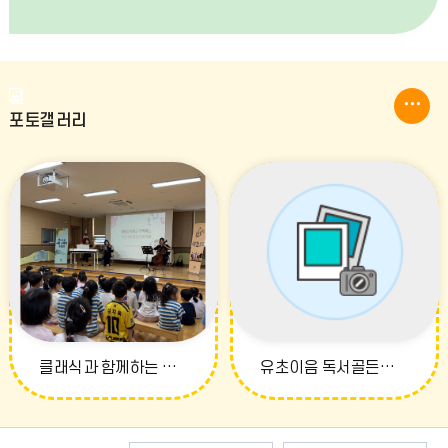
식
단
갤
더
포토갤러리
러
보
리
기
더
보
기
클래식과 함께하는 여름 음악회
유초이음 독서골든벨(2026.06.30.)