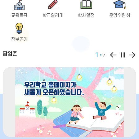
교육목표
학교알리미
학사일정
운영위원회
정보공개
팝
팝
팝
팝업존
1
2
업
업
업
존
존
존
이
정
다
전
지
음